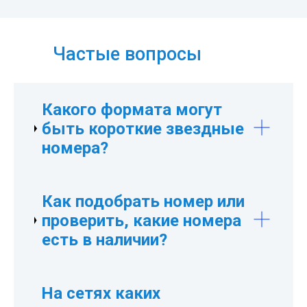
Частые вопросы
Какого формата могут
быть короткие звездные
номера?
Короткие номера могут иметь две, три,
Как подобрать номер или
четыре или пять цифр после символа «*»,
проверить, какие номера
например, *123, *1234, *12345
есть в наличии?
Звоните или пишите нам. Наши
На сетях каких
специалисты помогут Вам выбрать и