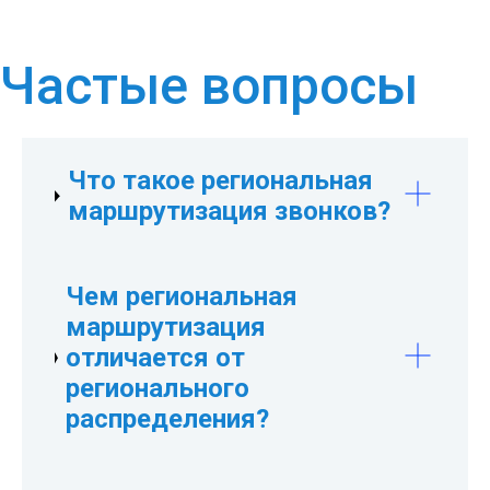
Частые вопросы
Что такое региональная
маршрутизация звонков?
Это услуга StarNumber, которая
Чем региональная
позволяет ограничить доступность
маршрутизация
номера определёнными регионами и
отличается от
одновременно настроить отдельные
регионального
маршруты обработки звонков для
распределения?
каждого из них.
Региональное распределение