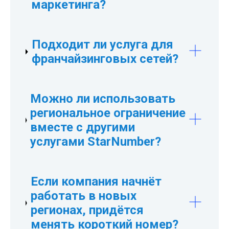
маркетинга?
оборудования у клиента.
Рекламные кампании становятся более
Подходит ли услуга для
эффективными, поскольку компания
франчайзинговых сетей?
получает обращения только из тех
регионов, где действительно работает.
Да. Региональное ограничение
Это помогает избежать расходов на
Можно ли использовать
позволяет закрепить определённую
обработку нецелевых звонков и
региональное ограничение
территорию за конкретным франчайзи и
сосредоточиться на своей аудитории.
вместе с другими
исключить пересечение обращений
услугами StarNumber?
между партнёрами.
Да. Услуга совместима с региональным
Если компания начнёт
распределением звонков,
работать в новых
переадресацией и другими
регионах, придётся
инструментами маршрутизации
менять короткий номер?
вызовов.